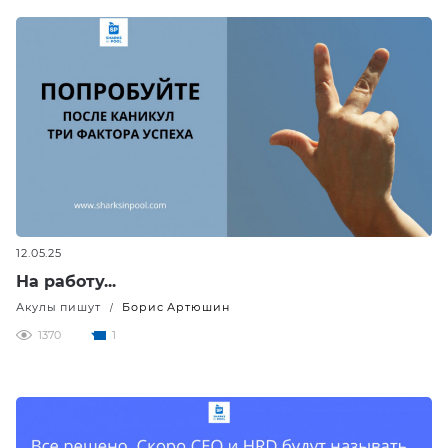
12.05.25
На работу...
Акулы пишут
Борис Артюшин
/
1370
1